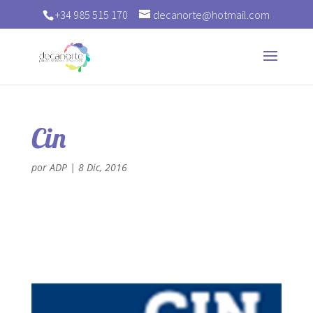
+34 985 515 170
decanorte@hotmail.com
Cin
por
ADP
|
8 Dic, 2016